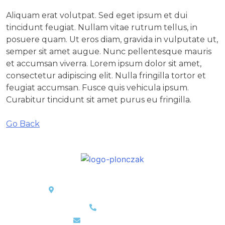
Aliquam erat volutpat. Sed eget ipsum et dui
tincidunt feugiat. Nullam vitae rutrum tellus, in
posuere quam. Ut eros diam, gravida in vulputate ut,
semper sit amet augue. Nunc pellentesque mauris
et accumsan viverra. Lorem ipsum dolor sit amet,
consectetur adipiscing elit. Nulla fringilla tortor et
feugiat accumsan. Fusce quis vehicula ipsum.
Curabitur tincidunt sit amet purus eu fringilla.
Go Back
Ortho Sport Clinic
ul. Opaczewska 43, 02-201 Warszawa
22 625 46 16
maciej@plonczak.eu