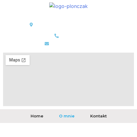
Ortho Sport Clinic
ul. Opaczewska 43, 02-201 Warszawa
22 625 46 16
maciej@plonczak.eu
Home
O mnie
Kontakt