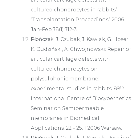
cultured chondrocytes in rabbits”,
“Transplantation Proceedings” 2006
Jan-Feb;38(1):312-3.
Płończak
, J. Czubak, J. Kawiak, G. Hoser,
K. Dudziński, A. Chwojnowski: Repair of
articular cartilage defects with
cultured chondrocytes on
polysulphonic membrane:
th
experimental studies in rabbits. 89
International Centre of Biocybernetics
Seminar on Semipermeable
membranes in Biomedical
Applications. 22 – 25.11.2006 Warsaw.
Płończak
, J. Czubak, J. Kawiak: Repair of