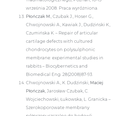
września 2008. Praca wyróżniona.
Płończak M.
, Czubak J., Hoser G.,
Chwojnowski A., Kawiak J., Dudziński K.,
Czumińska K. – Repair of articular
cartilage defects with cultured
chondrocytes on polysulphonic
membrane: experimental studies in
rabbits – Biocybernetics and
Biomedical Eng. 28(2008)87-93.
Chwojnowski A., K. Dudziński,
Maciej
Płończak
, Jarosław Czubak, C.
Wojciechowski, Łukowska, L. Granicka –
Szerokoporowate membrany
półprzepuszczalne do hodowli