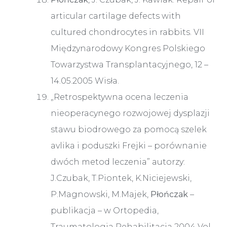
articular cartilage defects with
cultured chondrocytes in rabbits. VII
Międzynarodowy Kongres Polskiego
Towarzystwa Transplantacyjnego, 12 –
14.05.2005 Wisła.
„Retrospektywna ocena leczenia
nieoperacynego rozwojowej dysplazji
stawu biodrowego za pomocą szelek
avlika i poduszki Frejki – porównanie
dwóch metod leczenia” autorzy:
J.Czubak, T.Piontek, K.Niciejewski,
P.Magnowski, M.Majek,
Płończak
–
publikacja – w Ortopedia,
Traumatologia Rehabilitacja 2004 Vol.