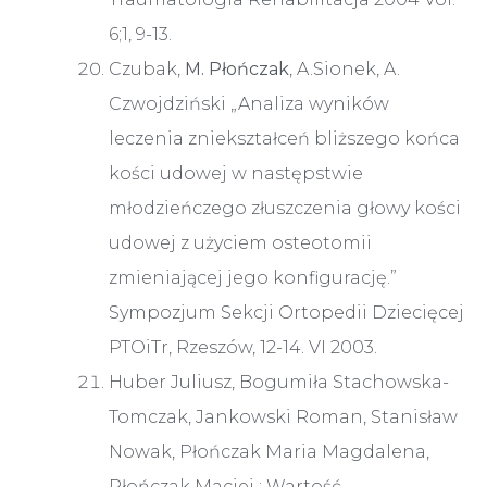
6;1, 9-13.
Czubak,
M. Płończak
, A.Sionek, A.
Czwojdziński „Analiza wyników
leczenia zniekształceń bliższego końca
kości udowej w następstwie
młodzieńczego złuszczenia głowy kości
udowej z użyciem osteotomii
zmieniającej jego konfigurację.”
Sympozjum Sekcji Ortopedii Dziecięcej
PTOiTr, Rzeszów, 12-14. VI 2003.
Huber Juliusz, Bogumiła Stachowska-
Tomczak, Jankowski Roman, Stanisław
Nowak, Płończak Maria Magdalena,
Płończak Maciej ; Wartość