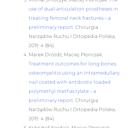
use of dual-articulation prostheses in
treating femoral neck fractures – a
preliminary report
. Chirurgia
Narządów Ruchu I Ortopedia Polska,
2019: 4 (84).
Marek Dróżdż, Maciej Płończak;
Treatment outcomes for long bones
osteomyelitis using an intramedullary
nail coated with antibiotic-loaded
polymethyl methacrylate – a
preliminary report
. Chirurgia
Narządów Ruchu I Ortopedia Polska,
2019: 4 (84).
Krzysztof Kordala, Maciej Płończak;