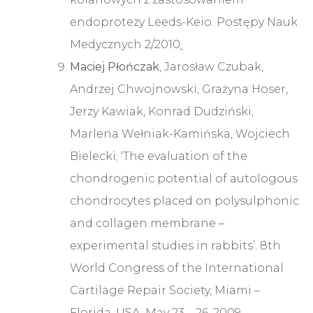
endoprotezy Leeds-Keio. Postępy Nauk
Medycznych 2/2010
.
Maciej Płończak
, Jarosław Czubak,
Andrzej Chwojnowski, Grażyna Hoser,
Jerzy Kawiak, Konrad Dudziński,
Marlena Wełniak-Kamińska, Wojciech
Bielecki; ‘The evaluation of the
chondrogenic potential of autologous
chondrocytes placed on polysulphonic
and collagen membrane –
experimental studies in rabbits’. 8th
World Congress of the International
Cartilage Repair Society, Miami –
Florida, USA, May 23 – 26, 2009.