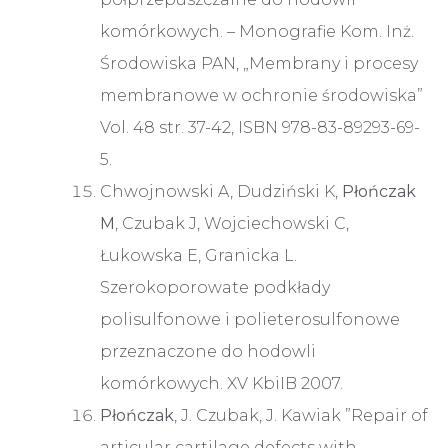
komórkowych. – Monografie Kom. Inż.
Środowiska PAN, „Membrany i procesy
membranowe w ochronie środowiska”
Vol. 48 str. 37-42, ISBN 978-83-89293-69-
5.
Chwojnowski A, Dudziński K,
Płończak
M
, Czubak J, Wojciechowski C,
Łukowska E, Granicka L.
Szerokoporowate podkłady
polisulfonowe i polieterosulfonowe
przeznaczone do hodowli
komórkowych. XV KbiIB 2007.
Płończak
, J. Czubak, J. Kawiak ”Repair of
articular cartilage defects with