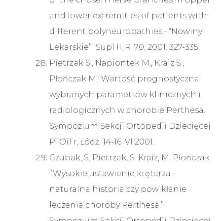
and lower extremities of patients with
different polyneuropathies.- “Nowiny
Lekarskie” Supl II, R. 70, 2001: 327-335.
Pietrzak S., Napiontek M.
,
Kraiz S.,
Płończak M.: Wartość prognostyczna
wybranych parametrów klinicznych i
radiologicznych w chorobie Perthesa.
Sympozjum Sekcji Ortopedii Dziecięcej
PTOiTr, Łódź, 14-16. VI 2001.
Czubak, S. Pietrzak, S. Kraiz, M. Płończak
”Wysokie ustawienie krętarza –
naturalna historia czy powikłanie
leczenia choroby Perthesa.”
Sympozjum Sekcji Ortopedii Dziecięcej