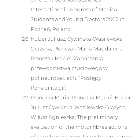
International Congress of Medical
Students and Young Doctors 2002 in
Poznań, Poland.
Huber Juliusz, Cywińska-Wasilewska
Grażyna, Płończak Maria Magdalena,
Płończak Maciej; Zaburzenia
przewodnictwa czuciowego w
polineuropatiach. ”Postępy
Rehabilitacji”.
Płończak Maria, Płończak Maciej, Huber
Juliusz,Cywińska-Wasilewska Grażyna,
Wilusz Agnieszka; The preliminary
evaluation of the motor fibres actions
of the chosen nerve branches in upper