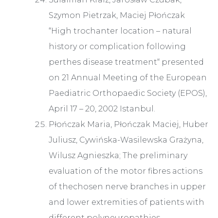
Szymon Pietrzak, Maciej Płończak
“High trochanter location – natural
history or complication following
perthes disease treatment“ presented
on 21 Annual Meeting of the European
Paediatric Orthopaedic Society (EPOS),
April 17 – 20, 2002 Istanbul.
Płończak Maria, Płończak Maciej, Huber
Juliusz, Cywińska-Wasilewska Grażyna,
Wilusz Agnieszka; The preliminary
evaluation of the motor fibres actions
of thechosen nerve branches in upper
and lower extremities of patients with
different polyneuropathies.